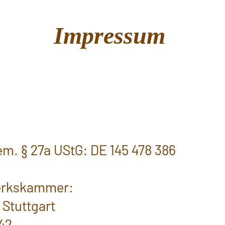
Impressum
s
4
m. § 27a UStG: DE 145 478 386
erkskammer:
Stuttgart
42